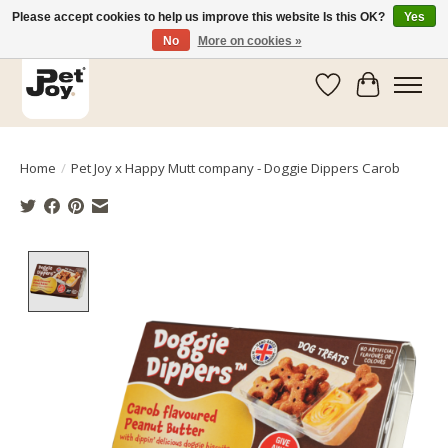
Please accept cookies to help us improve this website Is this OK?
Yes
No
More on cookies »
Wishlist
Cart
Home
/
Pet Joy x Happy Mutt company - Doggie Dippers Carob
Product image slideshow Items